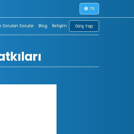
TR
ık Sorulan Sorular
Blog
İletişim
Giriş Yap
tkıları