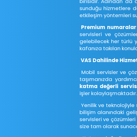
birisidir. Adından da a
sunduğu hizmetlere d
etkileşim yöntemleri sun
Premium numarala
servisleri ve çözümler
gelebilecek her türlü ye
kafanıza takılan konula
VAS Dahilinde Hizmet
Mobil servisler ve çözü
taşımanızda yardımcı
katma değerli servi
işler kolaylaşmaktadır.
Yenilik ve teknolojiyl
bilişim alanındaki gel
servisleri ve çözümler
size tam olarak sunaca