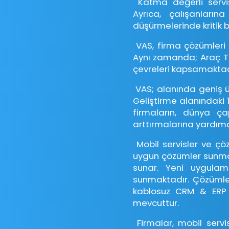
Katma değerli servisl
Ayrıca, çalışanları
düşürmelerinde kritik bi
VAS, firma çözümleri ür
Aynı zamanda; Araç Tak
çevreleri kapsamaktad
VAS; alanında geniş ürü
Geliştirme alanındaki 1
firmaların, dünya ça
arttırmalarına yardımcı
Mobil servisler ve çöz
uygun çözümler sunmakt
sunar. Yeni uygulama
sunmaktadır. Çözümle
kablosuz CRM & ERP u
mevcuttur.
Firmalar, mobil servi