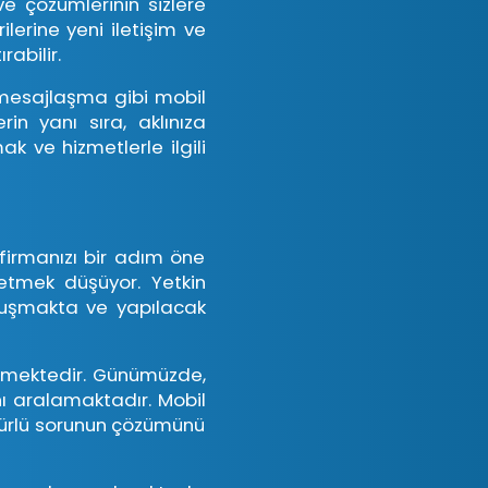
 ve çözümlerinin sizlere
rilerine yeni iletişim ve
rabilir.
 mesajlaşma gibi mobil
rin yanı sıra, aklınıza
mak ve hizmetlerle ilgili
, firmanızı bir adım öne
etmek düşüyor. Yetkin
vuşmakta ve yapılacak
rlemektedir. Günümüzde,
nı aralamaktadır. Mobil
 türlü sorunun çözümünü