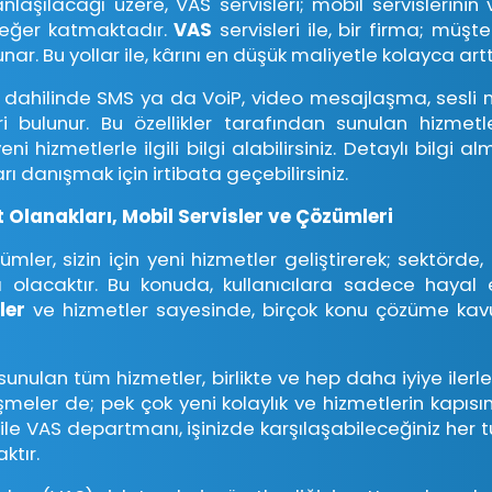
nlaşılacağı üzere, VAS servisleri; mobil servislerinin
eğer katmaktadır.
VAS
servisleri ile, bir firma; müşte
ar. Bu yollar ile, kârını en düşük maliyetle kolayca arttı
r
dahilinde SMS ya da VoiP, video mesajlaşma, sesli
i bulunur. Bu özellikler tarafından sunulan hizmetle
ni hizmetlerle ilgili bilgi alabilirsiniz. Detaylı bilgi al
rı danışmak için irtibata geçebilirsiniz.
 Olanakları, Mobil Servisler ve Çözümleri
mler, sizin için yeni hizmetler geliştirerek; sektörde
 olacaktır. Bu konuda, kullanıcılara sadece hayal 
sler
ve hizmetler sayesinde, birçok konu çözüme ka
e sunulan tüm hizmetler, birlikte ve hep daha iyiye ile
işmeler de; pek çok yeni kolaylık ve hizmetlerin kapısı
i ile VAS departmanı, işinizde karşılaşabileceğiniz her
ktır.