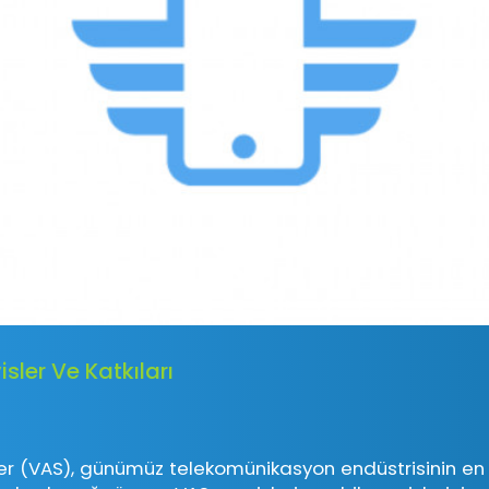
sler Ve Katkıları
er (VAS), günümüz telekomünikasyon endüstrisinin en e