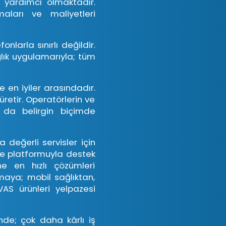
a yardımcı olmaktadır.
aları ve maliyetleri
nlarla sınırlı değildir.
ğlık uygulamarıyla; tüm
e en iyiler arasındadır.
üretir. Operatörlerin ve
ı da belirgin biçimde
 değerli servisler için
 ve platformuyla destek
ne en hızlı çözümleri
aya; mobil sağlıktan,
AS ürünleri yelpazesi
nde; çok daha kârlı iş