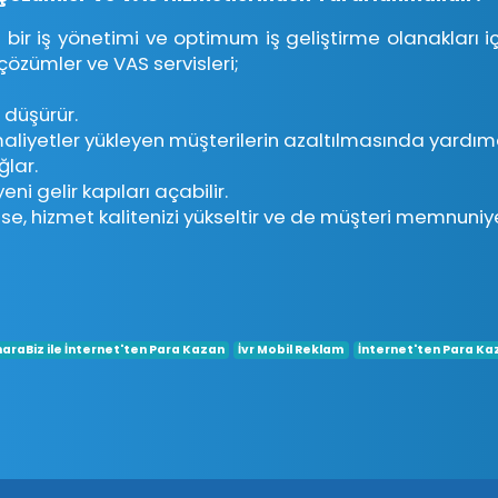
 bir iş yönetimi ve optimum iş geliştirme olanakları i
çözümler ve VAS servisleri;
 düşürür.
aliyetler yükleyen müşterilerin azaltılmasında yardımcı
ğlar.
ni gelir kapıları açabilir.
e, hizmet kalitenizi yükseltir ve de müşteri memnuniyeti
araBiz ile İnternet'ten Para Kazan
İvr Mobil Reklam
İnternet'ten Para K