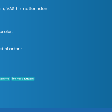
çin; VAS hizmetlerinden
 olur.
ni arttırır.
azanma
İvr Para Kazan