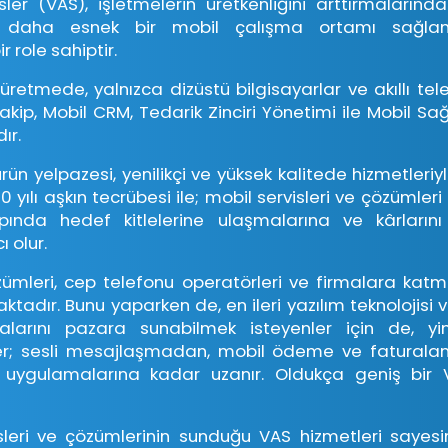
er (VAS), işletmelerin üretkenliğini arttırmalarınd
na daha esnek bir mobil çalışma ortamı sağlam
r role sahiptir.
etmede, yalnızca dizüstü bilgisayarlar ve akıllı telefo
ip, Mobil CRM, Tedarik Zinciri Yönetimi ile Mobil Sa
ır.
n yelpazesi, yenilikçi ve yüksek kalitede hizmetleriyl
0 yılı aşkın tecrübesi ile; mobil servisleri ve çözümleri 
pında hedef kitlelerine ulaşmalarına ve kârların
 olur.
ümleri, cep telefonu operatörleri ve firmalara katma
adır. Bunu yaparken de, en ileri yazılım teknolojisi
larını pazara sunabilmek isteyenler için de, yi
r; sesli mesajlaşmadan, mobil ödeme ve faturalam
ygulamalarına kadar uzanır. Oldukça geniş bir V
sleri ve çözümlerinin sunduğu VAS hizmetleri sayesi