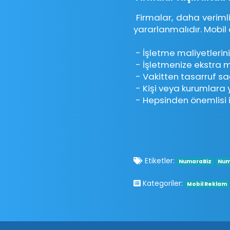
Firmalar, daha verimli
yararlanmalıdır. Mobil 
- İşletme maliyetlerini
- İşletmenize ekstra m
- Vakitten tasarruf sa
- Kişi veya kurumlara ye
- Hepsinden önemlisi is
Etiketler:
NumaraBiz
Num
Kategoriler:
Mobil Reklam