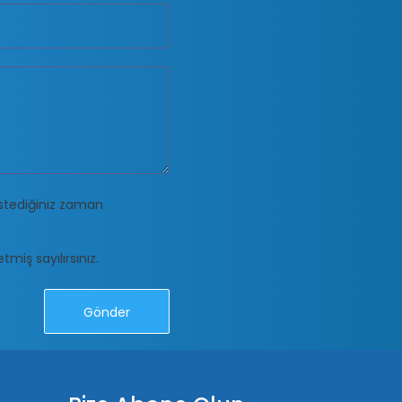
stediğiniz zaman
miş sayılırsınız.
Gönder