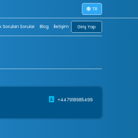
TR
ık Sorulan Sorular
Blog
İletişim
Giriş Yap
+447918985499